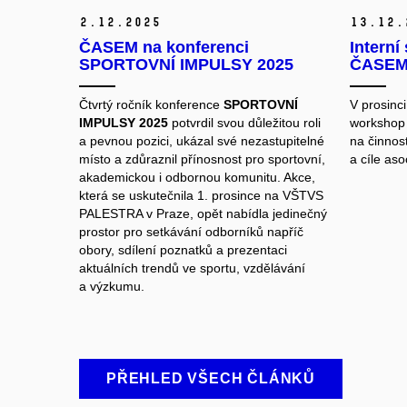
2.
12.
2025
13.
12.
ČASEM na konferenci
Interní
SPORTOVNÍ IMPULSY 2025
ČASEM,
Čtvrtý ročník konference
SPORTOVNÍ
V prosinci
IMPULSY
2025
potvrdil svou důležitou roli
workshop 
a pevnou pozici, ukázal své nezastupitelné
na činnost
místo a zdůraznil přínosnost pro sportovní,
a cíle as
akademickou i odbornou komunitu. Akce,
která se uskutečnila 1. prosince na VŠTVS
PALESTRA v Praze, opět nabídla jedinečný
prostor pro setkávání odborníků napříč
obory, sdílení poznatků a prezentaci
aktuálních trendů ve sportu, vzdělávání
a výzkumu.
PŘEHLED VŠECH ČLÁNKŮ