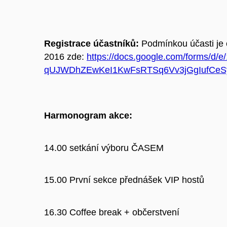
Registrace účastníků:
Podmínkou účasti je o
2016 zde:
https://docs.google.com/forms/d/e
qUJWDhZEwKeI1KwFsRTSq6Vv3jGgIufCeSy
Harmonogram akce:
14.00 setkání výboru ČASEM
15.00 První sekce přednášek VIP hostů
16.30 Coffee break + občerstvení