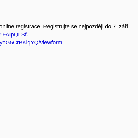
nline registrace. Registrujte se nejpozději do 7. září
/1FAIpQLSf-
oG5CrBKlqYQ/viewform