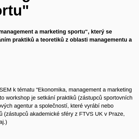
rtu"
nagement a marketing sportu", který se
áním praktiků a teoretiků z oblasti managementu a
ASEM k tématu "Ekonomika, management a marketing
nto workshop je setkání praktiků (zástupců sportovních
vých agentur a společností, které vyrábí nebo
iků (zástupců akademické sféry z FTVS UK v Praze,
j.)