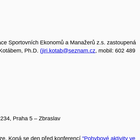
ace Sportovních Ekonomů a Manažerů z.s. zastoupená
m Kotábem, Ph.D.
(jiri.kotab@seznam.cz
, mobil: 602 489
234, Praha 5 – Zbraslav
ze. Koná se den před konferencí
"Pohybové aktivity ve