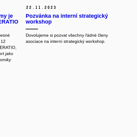
22.
11.
2023
my je
Pozvánka na interní strategický
PERATIO
workshop
lesné
Dovolujeme si pozvat všechny řádné členy
 12
asociace na interní strategický workshop.
PERATIO,
rt jako
nomiky