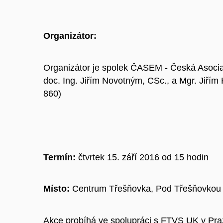
Organizátor:
Organizátor je spolek ČASEM - Česká Asoci
doc. Ing. Jiřím Novotným, CSc., a Mgr. Jiří
860)
Termín:
čtvrtek 15. září 2016 od 15 hodin
Místo:
Centrum Třešňovka, Pod Třešňovkou 
Akce probíhá ve spolupráci s FTVS UK v Pra