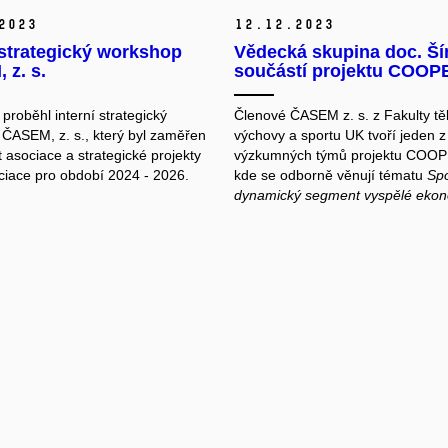
2023
12.
12.
2023
 strategický workshop
Vědecká skupina doc. Ší
 z. s.
součástí projektu COO
 proběhl interní strategický
Členové ČASEM z. s. z Fakulty tě
ČASEM, z. s., který byl zaměřen
výchovy a sportu UK tvoří jeden z
 asociace a strategické projekty
výzkumných týmů projektu COO
ociace pro období 2024 - 2026.
kde se odborně věnují tématu
Spo
dynamický segment vyspělé eko